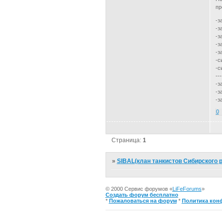
пр
-з
-з
-з
-з
-з
-с
-с
---
-з
-з
-з
0
Страница:
1
»
SIBAL(клан танкистов Сибирского р
© 2000 Сервис форумов «
LiFeForums
»
Создать форум бесплатно
*
Пожаловаться на форум
*
Политика кон