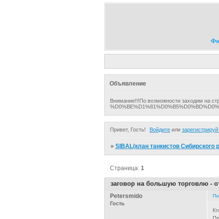
Фо
Объявление
Внимание!!!По возможности заходим на ст
%D0%BE%D1%81%D0%B5%D0%BD%D0%BD%
Привет, Гость!
Войдите
или
зарегистрируй
»
SIBAL(клан танкистов Сибирского р
Страница:
1
заговор на большую торговлю - о
Petersmido
По
Гость
Кт
Пе