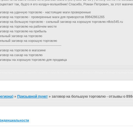
оцветает так, будто я его колдун-волшебник! Спасибо, Роман Петрович, за этот магичес
аговор на удачную торговлю - настоящие маги проверенные
аговор на торговлю - проверенные маги для приворотов 89842861265
аговор на большую торговлю - сильный заговор на хорошую торговлю nfkts545.ru
аговор на торговлю на рабочем месте
аговор на торговлю на прибыль
ильный заговор на торговлю
ильный заговор на хорошую торговлю
----------------------------------------------------
аговор на торговлю в магазине
аговор на сахар на торговлю
аговоры на хорошую торговлю для продавца
егиона)
»
Призывной пункт
»
заговор на большую торговлю - отзывы о 89
фиденциальности