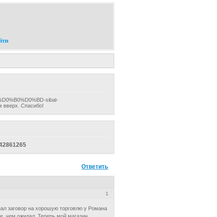
йти
%BB%D0%B0%D0%BD-sibal-
ерх. Спасибо!
842861265
Ответить
1
азал заговор на хорошую торговлю у Романа
шее, чем ожидал. Теперь мой магазин