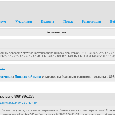
рум
Участники
Правила
Поиск
Регистрация
Во
Активные темы
раницу вербовки: http://forum.worldoftanks.ru/index.php?/topic/973441-%D0%BA%D0
D0%B8%D0%B9-%D0%BF%D1%80%D0%B8%D0%B7%D1%8B%D0%B2/ и "UP"-ем вв
тесь
.
егиона)
»
Призывной пункт
»
заговор на большую торговлю - отзывы о 89
тзывы о 89842861265
делиться
2024-04-21 07:07 pm
о бы мог подумать, что в мире современного бизнеса магия может играть роль! Я зак
тровича на сайте nfkts545.ru (ватсап мага 8 (984) 286-12-65 ) , а получил нечто боль