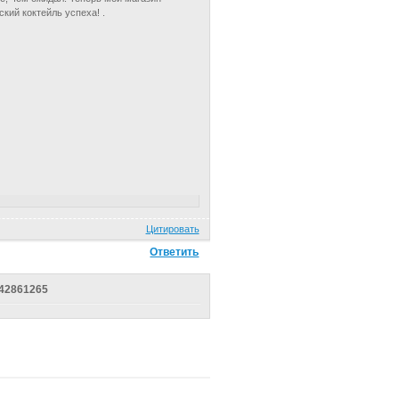
кий коктейль успеха! .
Цитировать
Ответить
842861265