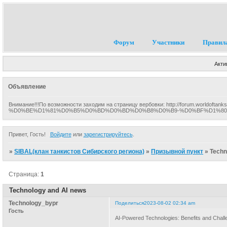
Форум
Участники
Правил
Акти
Объявление
Внимание!!!По возможности заходим на страницу вербовки: http://forum.worldof
%D0%BE%D1%81%D0%B5%D0%BD%D0%BD%D0%B8%D0%B9-%D0%BF%D1%80%D0%B
Привет, Гость!
Войдите
или
зарегистрируйтесь
.
»
SIBAL(клан танкистов Сибирского региона)
»
Призывной пункт
»
Techn
Страница:
1
Technology and AI news
Technology_bypr
Поделиться
2023-08-02 02:34 am
Гость
AI-Powered Technologies: Benefits and Chal